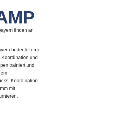
AMP
ayern finden an
yern bedeutet drei
 Koordination und
en trainiert und
inem
cks, Koordination
amm mit
rnieren.